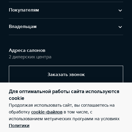
Покупателям
Владельцам
Адреса салонов
2 дилерских центра
Заказать звонок
Для оптимальной работы сайта используются
© 2026 Юридические лица ООО «АМКапитал» (Фактический
cookie
адрес: г. Москва, ул.Крылатская, д.35 строение 1А; Телефон:
Продолжая использовать сайт, вы соглашаетесь на
+74951534996; ИНН: 7708607959; ОГРН: 5067746028312), ООО
«АМКапитал» (Фактический адрес: г. Москва, 105 км. МКАД
обработку
cookie-файлов
в том числе, с
(внешняя сторона), микрорайон 1-го Мая, д. 14; Телефон:
использованием метрических программ на условиях
+74951534924; ИНН: 7708607959), ООО «Киа Россия и СНГ»
(Фактический адрес: г.Москва, Валовая 26; Телефон: 8 800 301
Политики
08 80; ИНН: 7728674093; ОГРН: 5087746291760) ведут