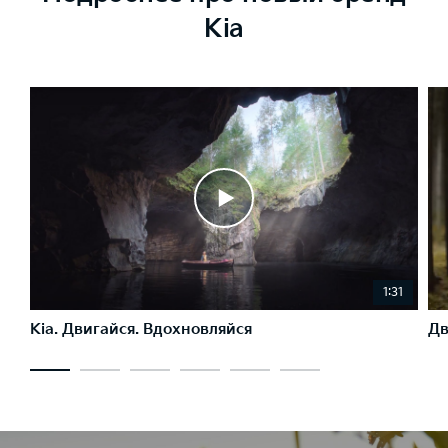
Kia
1:31
Kia. Двигайся. Вдохновляйся
Дв